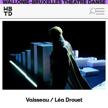
Skip to main content
Vaisseau / Léa Drouet