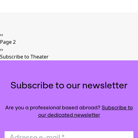
Pagination
Previous
‹‹
page
Page 2
Next
››
page
Subscribe to Theater
Subscribe to our newsletter
Are you a professional based abroad?
Subscribe to
our dedicated newsletter
Adresse e-mail
*