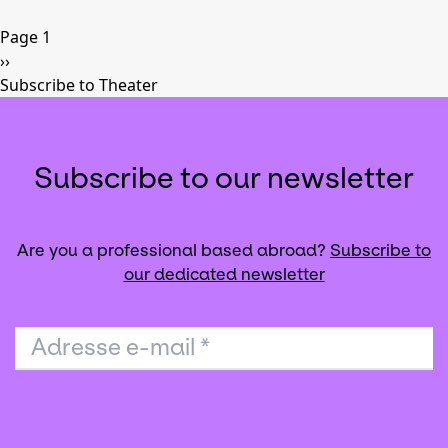
Pagination
Page 1
Next
››
page
Subscribe to Theater
Subscribe to our newsletter
Are you a professional based abroad?
Subscribe to
our dedicated newsletter
Adresse e-mail
*