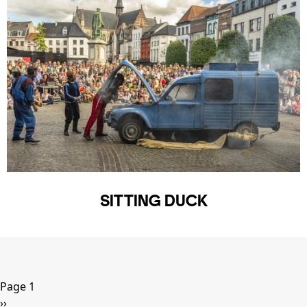
SITTING DUCK
Pagination
Page 1
Page
››