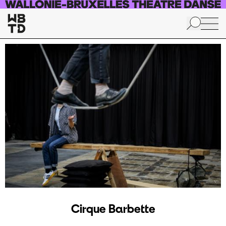
Aller au contenu principal
Cirque Barbette