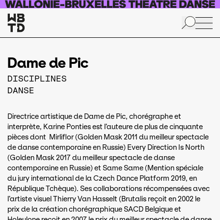
Aller au contenu principal
Dame de Pic
DISCIPLINES
DANSE
Directrice artistique de Dame de Pic, chorégraphe et
interprète, Karine Ponties est l’auteure de plus de cinquante
pièces dont Mirliflor (Golden Mask 2011 du meilleur spectacle
de danse contemporaine en Russie) Every Direction Is North
(Golden Mask 2017 du meilleur spectacle de danse
contemporaine en Russie) et Same Same (Mention spéciale
du jury international de la Czech Dance Platform 2019, en
République Tchèque). Ses collaborations récompensées avec
l’artiste visuel Thierry Van Hasselt (Brutalis reçoit en 2002 le
prix de la création chorégraphique SACD Belgique et
Holeulone reçoit en 2007 le prix du meilleur spectacle de danse