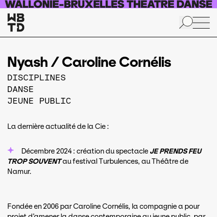
Aller au contenu principal
Nyash / Caroline Cornélis
DISCIPLINES
DANSE
JEUNE PUBLIC
La dernière actualité de la Cie :
Décembre 2024 : création du spectacle
JE PRENDS FEU
TROP SOUVENT
au festival Turbulences, au Théâtre de
Namur.
Fondée en 2006 par Caroline Cornélis, la compagnie a pour
projet d’amener la danse contemporaine au jeune public, par