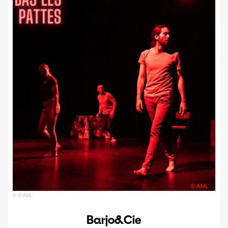
© © AML
Barjo&Cie